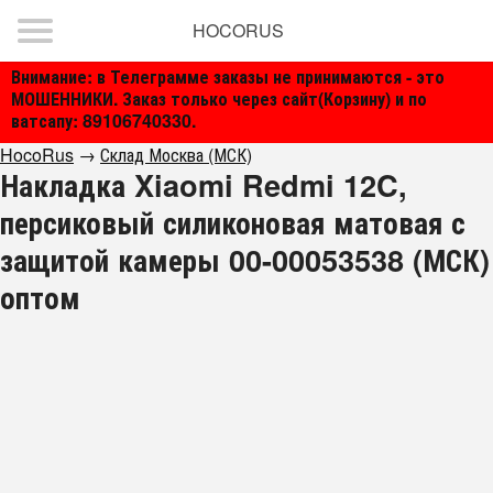
HOCORUS
Внимание: в Телеграмме заказы не принимаются - это
МОШЕННИКИ. Заказ только через сайт(Корзину) и по
ватсапу: 89106740330.
HocoRus
→
Склад Москва (МСК)
Накладка Xiaomi Redmi 12C,
персиковый силиконовая матовая с
защитой камеры 00-00053538 (МСК)
оптом