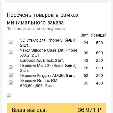
Перечень товаров в рамках
минимального заказа
*Все цены указаны за единицу товара.
Опт*
Розница*
5D Стекло для iPhone 8 (белый),
24
500
2 шт.
Чехол Silicone Case для iPhone
99
690
X/XS, 2 шт.
Earpods AA Black, 2 шт.
42
250
Наушники ME-201 (Черно-белый),
78
300
2 шт.
Наушники Квадрат AD/JB, 5 шт.
52
200
Наушники Remax RM-
65
400
603,604,605, 2 шт.
Наушники Sremaks RM-609, 2
67
400
шт.
Стекло Iphone X, 5 шт.
24
500
5D Стекло для iPhone 8 Plus
Ваша выгода:
36 971 ₽
24
500
(черный), 2 шт.