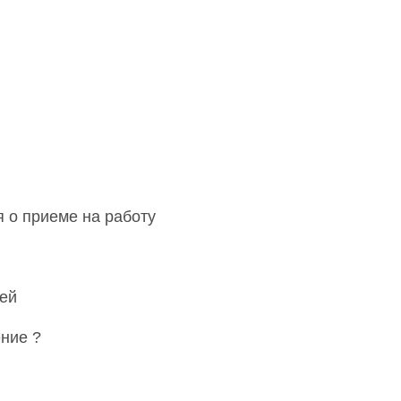
я о приеме на работу
ей
ние ?