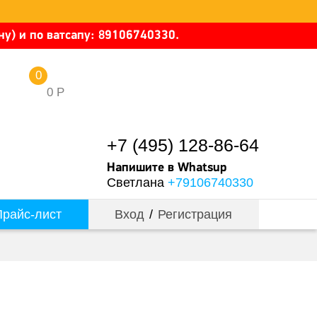
у) и по ватсапу: 89106740330.
0
0
Р
+7 (495) 128-86-64
Напишите в Whatsup
Светлана
+79106740330
райс-лист
Вход
/
Регистрация