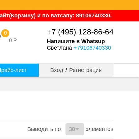
йт(Корзину) и по ватсапу: 89106740330.
+7 (495) 128-86-64
0
0
Р
Напишите в Whatsup
Светлана
+79106740330
райс-лист
Вход
/
Регистрация
Выводить по
элементов