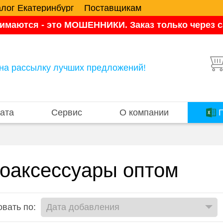
алог Екатеринбург
Поставщикам
имаются - это МОШЕННИКИ. Заказ только через са
на рассылку лучших предложений!
ата
Сервис
О компании
П
оаксессуары оптом
вать по: