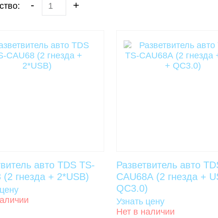
-
+
ство:
твитель авто TDS TS-
Разветвитель авто TD
(2 гнезда + 2*USB)
CAU68А (2 гнезда + U
QC3.0)
 цену
наличии
Узнать цену
Нет в наличии