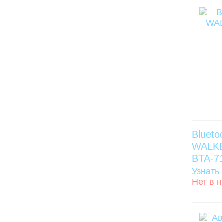
Blueto
WALKER
BTA-7
Узнать
Нет в 