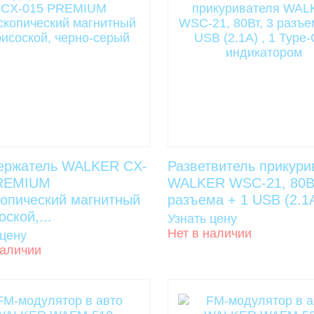
ержатель WALKER CX-
Разветвитель прикури
REMIUM
WALKER WSC-21, 80Вт
копический магнитный
разъема + 1 USB (2.1А)
оской,...
Узнать цену
Нет в наличии
 цену
наличии