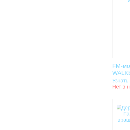
FM-мо
WALK
Узнать
Нет в 