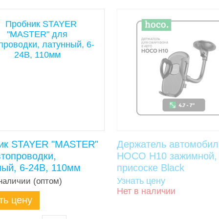
ик STAYER "MASTER"
Держатель автомоби
втопроводки,
HOCO H10 зажимной,
ный, 6-24В, 110мм
присоске Black
Узнать цену
наличии (оптом)
Нет в наличии
ть цену