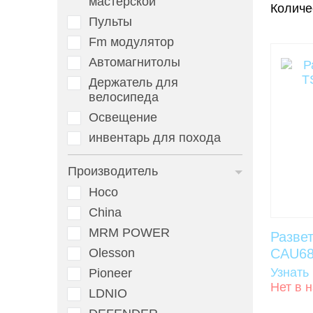
мастерской
Количе
Пульты
Fm модулятор
Автомагнитолы
Держатель для
велосипеда
Освещение
инвентарь для похода
Производитель
Hoco
China
MRM POWER
Разве
Olesson
CAU68 
Узнать
Pioneer
Нет в 
LDNIO