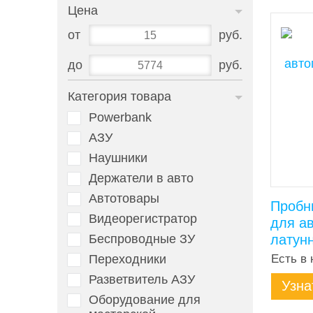
Цена
от
руб.
до
руб.
Категория товара
Powerbank
АЗУ
Наушники
Держатели в авто
Автотовары
Пробн
Видеорегистратор
для а
Беспроводные ЗУ
латун
Переходники
Есть в 
Разветвитель АЗУ
Узна
Оборудование для