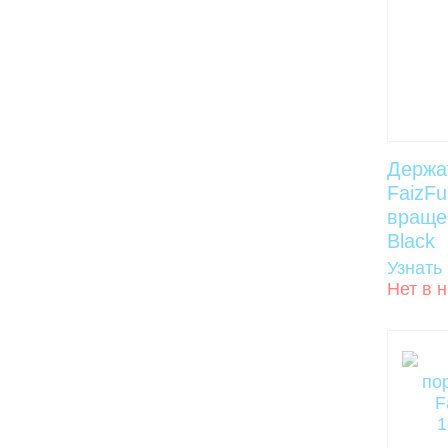
Держа
FaizFu
вращен
Black
Узнать
Нет в 