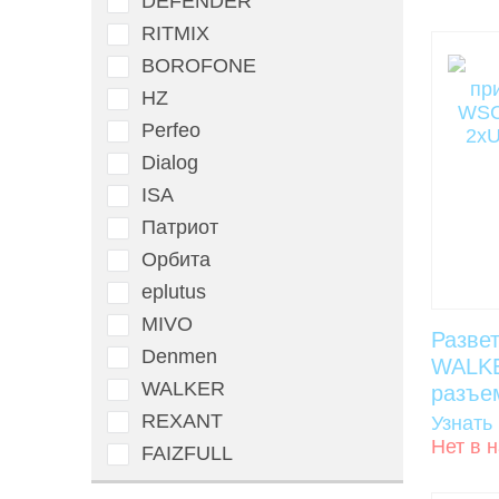
DEFENDER
RITMIX
BOROFONE
HZ
Perfeo
Dialog
ISA
Патриот
Орбита
eplutus
MIVO
Разве
Denmen
WALKE
WALKER
разъем
REXANT
Узнать
Нет в 
FAIZFULL