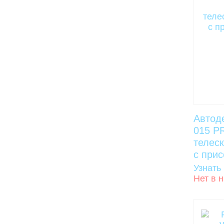
Автод
015 P
телес
с прис
Узнать
Нет в 