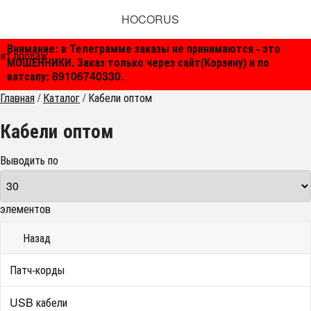
HOCORUS
Внимание: в Телеграмме заказы не принимаются - это
ит продаж
МОШЕННИКИ. Заказ только через сайт(Корзину) и по
ватсапу: 89106740330.
Главная
/
Каталог
/
Кабели оптом
Кабели оптом
Выводить по
элементов
Назад
Патч-корды
USB кабели