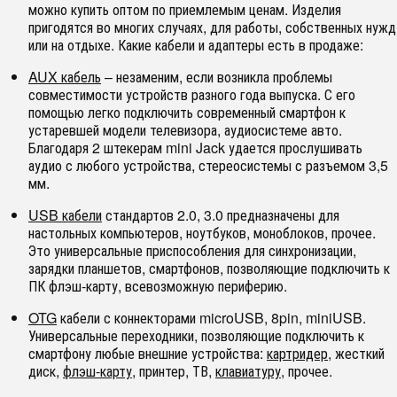
можно купить оптом по приемлемым ценам. Изделия
пригодятся во многих случаях, для работы, собственных нужд
или на отдыхе. Какие кабели и адаптеры есть в продаже:
AUX кабель
– незаменим, если возникла проблемы
совместимости устройств разного года выпуска. С его
помощью легко подключить современный смартфон к
устаревшей модели телевизора, аудиосистеме авто.
Благодаря 2 штекерам mini Jack удается прослушивать
аудио с любого устройства, стереосистемы с разъемом 3,5
мм.
USB кабели
стандартов 2.0, 3.0 предназначены для
настольных компьютеров, ноутбуков, моноблоков, прочее.
Это универсальные приспособления для синхронизации,
зарядки планшетов, смартфонов, позволяющие подключить к
ПК флэш-карту, всевозможную периферию.
OTG
кабели с коннекторами microUSB, 8pin, miniUSB.
Универсальные переходники, позволяющие подключить к
смартфону любые внешние устройства:
картридер
, жесткий
диск,
флэш-карту
, принтер, ТВ,
клавиатуру
, прочее.