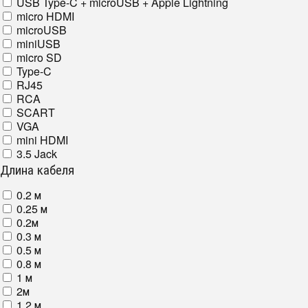
USB Type-C + microUSB + Apple Lightning
micro HDMI
microUSB
miniUSB
micro SD
Type-C
RJ45
RCA
SCART
VGA
mini HDMI
3.5 Jack
Длина кабеля
0.2 м
0.25 м
0.2м
0.3 м
0.5 м
0.8 м
1 м
2м
1.2 м