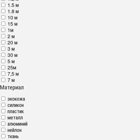
1.5 м
1.8 м
10 м
15 м
1м
2 м
20 м
3 м
30 м
5 м
25м
7,5 м
7 м
Материал
экокожа
силикон
пластик
металл
алюминий
нейлон
ткань