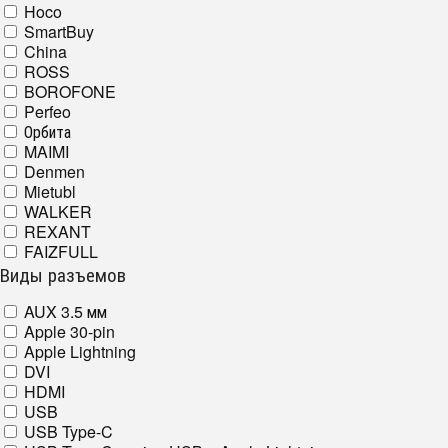
Hoco
SmartBuy
China
ROSS
BOROFONE
Perfeo
Орбита
MAIMI
Denmen
Mietubl
WALKER
REXANT
FAIZFULL
Виды разъемов
AUX 3.5 мм
Apple 30-pin
Apple Lightning
DVI
HDMI
USB
USB Type-C