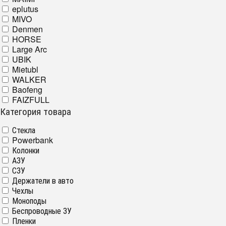
eplutus
MIVO
Denmen
HORSE
Large Arc
UBIK
Mietubl
WALKER
Baofeng
FAIZFULL
Категория товара
Стекла
Powerbank
Колонки
АЗУ
СЗУ
Держатели в авто
Чехлы
Моноподы
Беспроводные ЗУ
Пленки