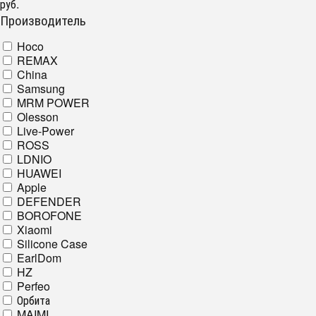
руб.
Производитель
Hoco
REMAX
China
Samsung
MRM POWER
Olesson
Live-Power
ROSS
LDNIO
HUAWEI
Apple
DEFENDER
BOROFONE
Xiaomi
Silicone Case
EarlDom
HZ
Perfeo
Орбита
MAIMI