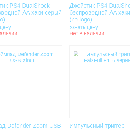
тик PS4 DualShock
Джойстик PS4 DualSh
оводной AA хаки серый
беспроводной AA хаки
go)
(no logo)
 цену
Узнать цену
наличии
Нет в наличии
ад Defender Zoom USB
Импульсный триггер Fa