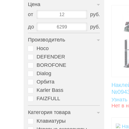
Цена
от
руб.
до
руб.
Производитель
Hoco
DEFENDER
BOROFONE
Dialog
Орбита
Накле
Karler Bass
№094
FAIZFULL
Узнать
Нет в 
Категория товара
Клавиатуры