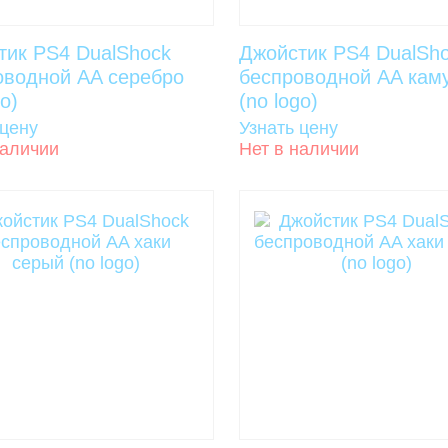
тик PS4 DualShock
Джойстик PS4 DualSh
оводной AA серебро
беспроводной AA ка
go)
(no logo)
 цену
Узнать цену
наличии
Нет в наличии