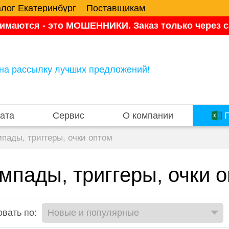
алог Екатеринбург
Поставщикам
имаются - это МОШЕННИКИ. Заказ только через са
на рассылку лучших предложений!
ата
Сервис
О компании
П
пады, триггеры, очки оптом
мпады, триггеры, очки 
вать по: