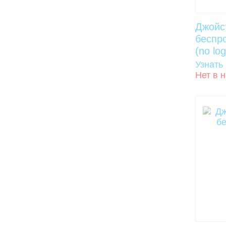
Джойс
беспр
(no lo
Узнать
Нет в 