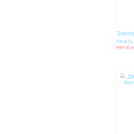
Тригг
Узнать
Нет в 