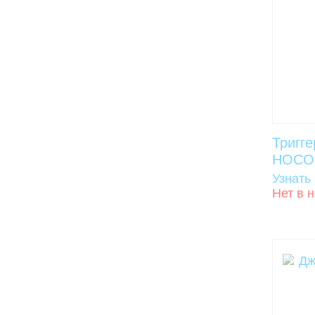
Тригг
HOCO 
Узнать
Нет в 