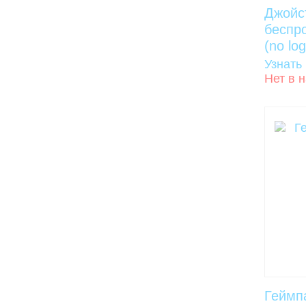
Джойс
беспр
(no lo
Узнать
Нет в 
Геймп