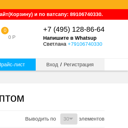
йт(Корзину) и по ватсапу: 89106740330.
+7 (495) 128-86-64
0
0
Р
Напишите в Whatsup
Светлана
+79106740330
райс-лист
Вход
/
Регистрация
оптом
Выводить по
элементов