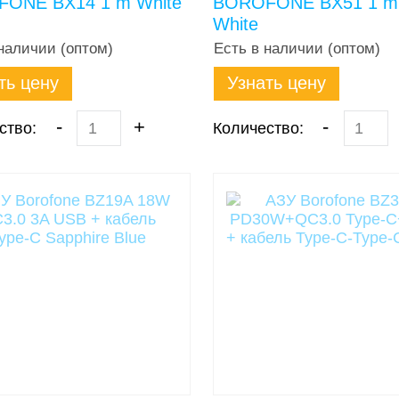
ONE BX14 1 m White
BOROFONE BX51 1 m
White
наличии (оптом)
Есть в наличии (оптом)
ть цену
Узнать цену
-
+
-
ство:
Количество: