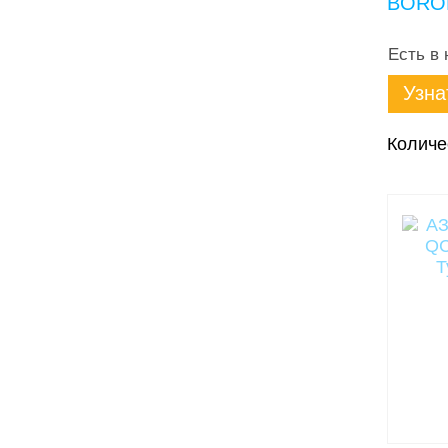
BOROF
Есть в 
Узна
Количе