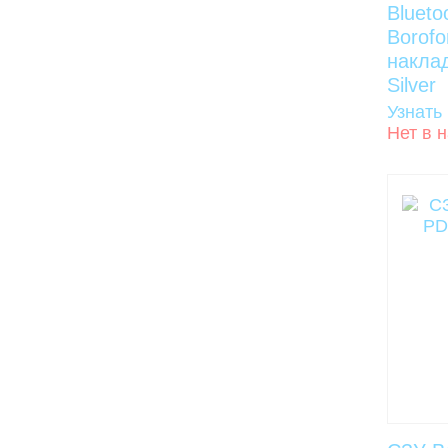
Blueto
Borofo
накла
Silver
Узнать
Нет в 