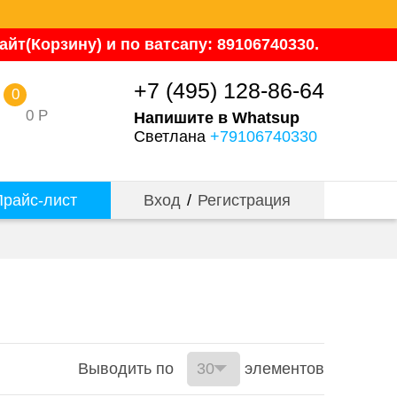
йт(Корзину) и по ватсапу: 89106740330.
+7 (495) 128-86-64
0
0
Р
Напишите в Whatsup
Светлана
+79106740330
райс-лист
Вход
/
Регистрация
Выводить по
элементов