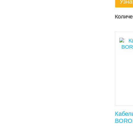
Узна
Количе
Кабел
BOROF