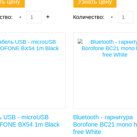
ть цену
Узнать цену
-
+
-
ство:
Количество:
ь USB - microUSB
Bluetooth - гарнитура
ONE BX54 1m Black
Borofone BC21 mono 
free White