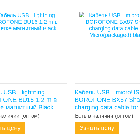
 USB - lightning
Кабель USB - microU
ONE BU16 1.2 m в
BOROFONE BX87 Sha
е магнитный Black
charging data cable for.
наличии (оптом)
Есть в наличии (оптом)
ть цену
Узнать цену