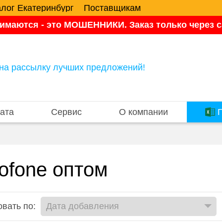
алог Екатеринбург
Поставщикам
имаются - это МОШЕННИКИ. Заказ только через са
на рассылку лучших предложений!
ата
Сервис
О компании
П
ofone оптом
вать по: