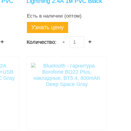
 PVC
Lightning 2.4А 1м PVC Black
Есть в наличии (оптом)
Узнать цену
+
-
+
Количество: