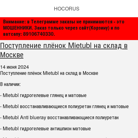
HOCORUS
Внимание: в Телеграмме заказы не принимаются - это
МОШЕННИКИ. Заказ только через сайт(Корзину) и по
ватсапу: 89106740330.
Поступление плёнок Mietubl на склад в
Москве
14 июня 2024
Поступление плёнок Mietubl на склад в Москве
В наличии:
- Mietubl гидрогелевые глянец и матовые
- Mietubl восстанавливающиеся полиуретан глянец и матовые
- Mietubl Anti blueray
восстанавливающиеся полиуретан
- Mietubl гидрогелевые антишпион матовые