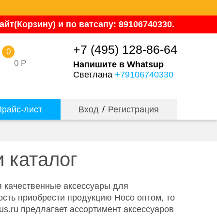
йт(Корзину) и по ватсапу: 89106740330.
+7 (495) 128-86-64
0
0
Р
Напишите в Whatsup
Светлана
+79106740330
райс-лист
Вход
/
Регистрация
 каталог
я качественные аксессуары для
сть приобрести продукцию Hoco оптом, то
rus.ru предлагает ассортимент аксессуаров