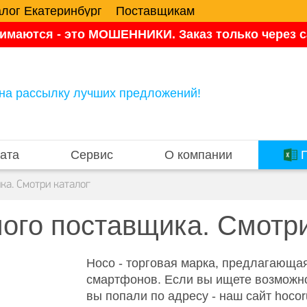
алог Екатеринбург
Поставщикам
имаются - это МОШЕННИКИ. Заказ только через са
на рассылку лучших предложений!
ата
Сервис
О компании
П
ка. Смотри каталог
ого поставщика. Смотри
Hoco - торговая марка, предлагающа
смартфонов. Если вы ищете возможно
вы попали по адресу - наш сайт hoco