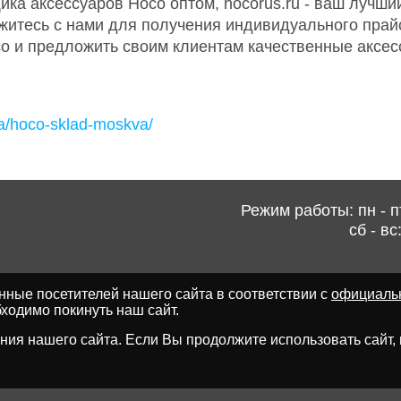
ика аксессуаров Hoco оптом, hocorus.ru - ваш лучши
житесь с нами для получения индивидуального прайс
co и предложить своим клиентам качественные аксе
va/hoco-sklad-moskva/
Режим работы: пн - пт
сб - вс
ные посетителей нашего сайта в соответствии с
официаль
ходимо покинуть наш сайт.
ия нашего сайта. Если Вы продолжите использовать сайт, мы