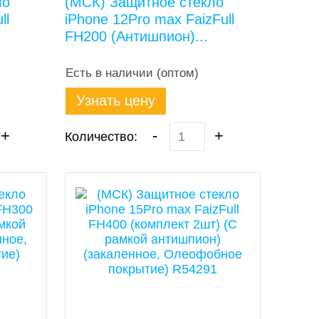
ло
(МСК) Защитное стекло
ll
iPhone 12Pro max FaizFull
FH200 (Антишпион)...
Есть в наличии (оптом)
Узнать цену
+
-
+
Количество: