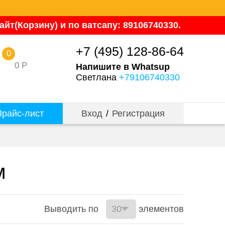
йт(Корзину) и по ватсапу: 89106740330.
+7 (495) 128-86-64
0
0
Р
Напишите в Whatsup
Светлана
+79106740330
райс-лист
Вход
/
Регистрация
м
Выводить по
элементов