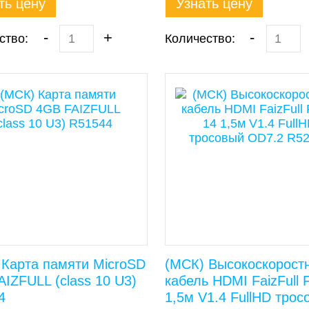
ть цену
Узнать цену
-
+
-
ство:
Количество:
 Карта памяти MicroSD
(МСК) Высокоскорост
IZFULL (class 10 U3)
кабель HDMI FaizFull
4
1,5м V1.4 FullHD тросо