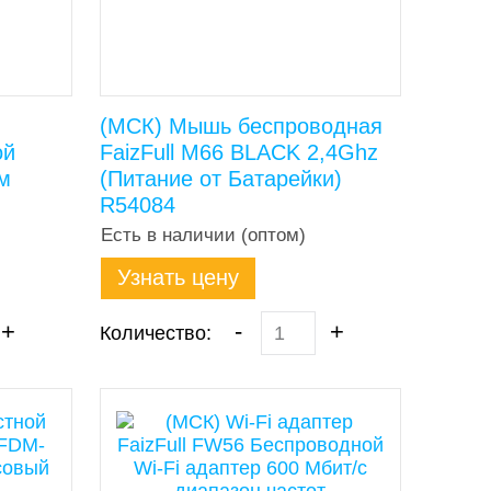
(МСК) Мышь беспроводная
ой
FaizFull M66 BLACK 2,4Ghz
ом
(Питание от Батарейки)
R54084
Есть в наличии (оптом)
Узнать цену
+
-
+
Количество: