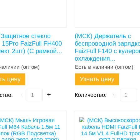
 Защитное стекло
(МСК) Держатель с
 15Pro FaizFull FH400
беспроводной зарядк
ект 2шт) (С рамкой...
FaizFull F140 с кулер
охлаждения...
наличии (оптом)
Есть в наличии (оптом)
ть цену
Узнать цену
-
+
-
ство:
Количество: