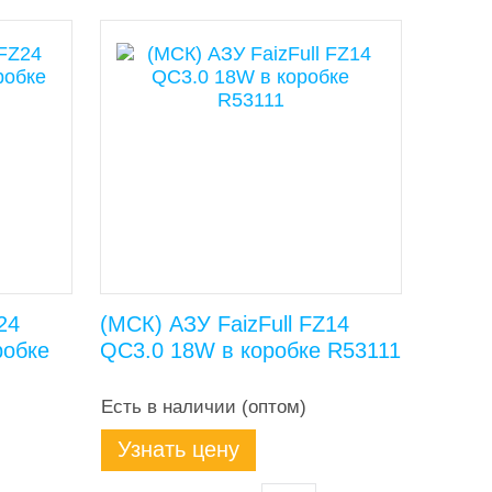
24
(МСК) АЗУ FaizFull FZ14
робке
QC3.0 18W в коробке R53111
Есть в наличии (оптом)
Узнать цену