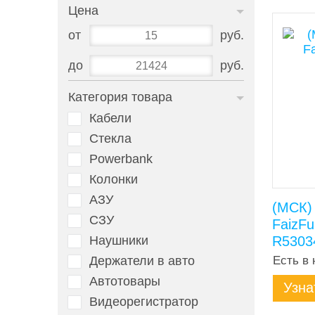
Цена
от
руб.
до
руб.
Категория товара
Кабели
Стекла
Powerbank
Колонки
АЗУ
(МСК)
СЗУ
FaizFu
Наушники
R5303
Держатели в авто
Есть в 
Автотовары
Узна
Видеорегистратор