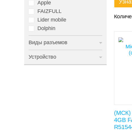
Узна
Apple
FAIZFULL
Количе
Lider mobile
Dolphin
Виды разъемов
Устройство
(МСК)
4GB FA
R5154