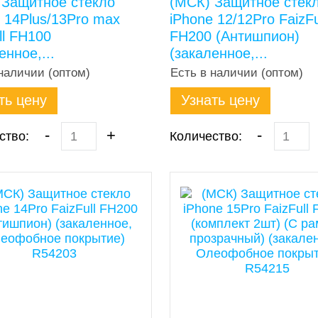
 Защитное стекло
(МСК) Защитное стек
 14Plus/13Pro max
iPhone 12/12Pro FaizFu
ll FH100
FH200 (Антишпион)
енное,...
(закаленное,...
наличии (оптом)
Есть в наличии (оптом)
ть цену
Узнать цену
-
+
-
ство:
Количество: