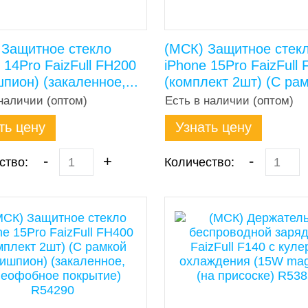
 Защитное стекло
(МСК) Защитное стек
 14Pro FaizFull FH200
iPhone 15Pro FaizFull
пион) (закаленное,...
(комплект 2шт) (С рам
наличии (оптом)
Есть в наличии (оптом)
ть цену
Узнать цену
-
+
-
ство:
Количество: