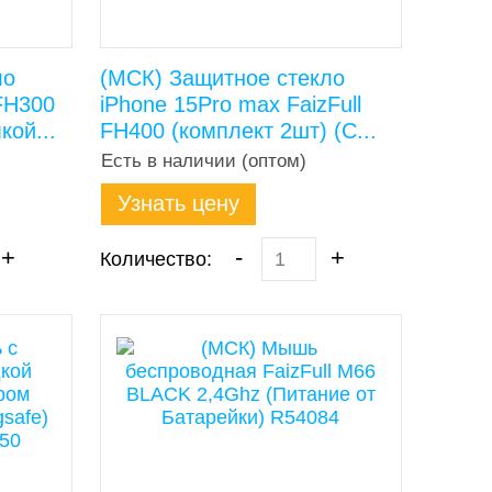
ло
(МСК) Защитное стекло
 FH300
iPhone 15Pro max FaizFull
кой...
FH400 (комплект 2шт) (С...
Есть в наличии (оптом)
Узнать цену
+
-
+
Количество: