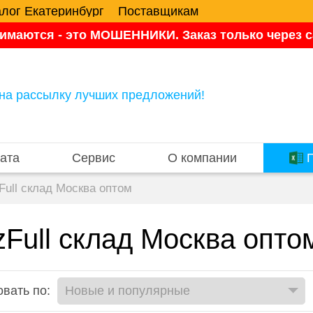
алог Екатеринбург
Поставщикам
имаются - это МОШЕННИКИ. Заказ только через са
на рассылку лучших предложений!
ата
Сервис
О компании
П
Full склад Москва оптом
zFull склад Москва опто
вать по: