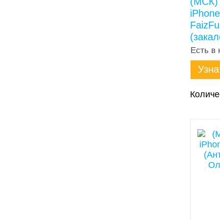
(МСК)
iPhone
FaizFu
(закал
Есть в 
Узна
Количе