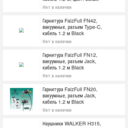
Тип наушников
Нет в наличии
вкладыши
вставные (затычки)
Гарнитура FaizFull FN42,
внутриканальные (затычки)
вакуумные, разъем Type-C,
полноразмерные
кабель 1.2 м Black
накладные
Нет в наличии
Airpods
Опции наушников
Гарнитура FaizFull FN12,
вакуумные, разъем Jack,
с микрофоном
кабель 1.2 м Black
Производитель
Нет в наличии
Hoco
SmartBuy
Гарнитура FaizFull FN20,
ROSS
вакуумные, разъем Jack,
Celebrat
кабель 1.2 м Black
DEFENDER
BOROFONE
Нет в наличии
Perfeo
Dialog
Наушники WALKER H315,
ISA