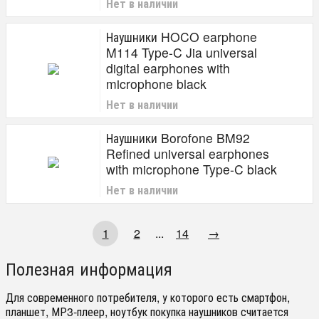
Нет в наличии
Наушники HOCO earphone
M114 Type-C Jia universal
digital earphones with
microphone black
Нет в наличии
Наушники Borofone BM92
Refined universal earphones
with microphone Type-C black
Нет в наличии
1
2
...
14
→
Полезная информация
Для современного потребителя, у которого есть смартфон,
планшет, МР3-плеер, ноутбук покупка наушников считается