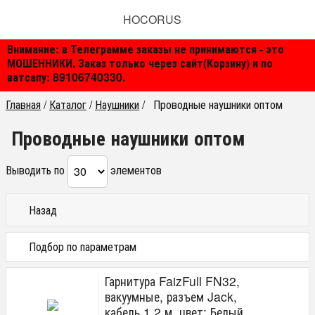
HOCORUS
Внимание: в Телеграмме заказы не принимаются - это
МОШЕННИКИ. Заказ только через сайт(Корзину) и по
ватсапу: 89106740330.
Главная
/
Каталог
/
Наушники
/
Проводные наушники оптом
Проводные наушники оптом
Выводить по
элементов
Назад
Подбор по параметрам
Цена
Гарнитура FaizFull FN32,
от
до
руб.
вакуумные, разъем Jack,
кабель 1.2 м, цвет: Белый