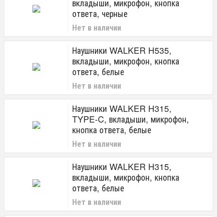
вкладыши, микрофон, кнопка
MAIMI
ответа, черные
Nakatomi
Denmen
Нет в наличии
Mietubl
WALKER
Наушники WALKER H535,
FAIZFULL
вкладыши, микрофон, кнопка
Интерфейсы
ответа, белые
Нет в наличии
Bluetooth
Входы
Наушники WALKER H315,
TYPE-C, вкладыши, микрофон,
линейный (разъем mini jack)
кнопка ответа, белые
USB
Lightning
Нет в наличии
Type-C
Jack 3,5 мм
Наушники WALKER H315,
вкладыши, микрофон, кнопка
ответа, белые
Нет в наличии