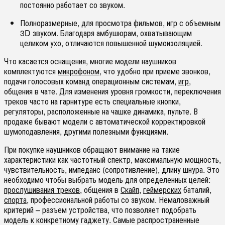
постоянно работает со звуком.
Полноразмерные, для просмотра фильмов, игр с объемным
3D звуком. Благодаря амбушюрам, охватывающим
целиком ухо, отличаются повышенной шумоизоляцией.
Что касается оснащения, многие модели наушников
комплектуются
микрофоном
, что удобно при приеме звонков,
подачи голосовых команд операционным системам,
игр
,
общения в чате. Для изменения уровня громкости, переключения
треков часто на гарнитуре есть специальные кнопки,
регуляторы, расположенные на чашке динамика, пульте. В
продаже бывают модели с автоматической корректировкой
шумоподавления, другими полезными функциями.
При покупке наушников обращают внимание на такие
характеристики как частотный спектр, максимальную мощность,
чувствительность, импеданс (сопротивление), длину шнура. Это
необходимо чтобы выбрать модель для определенных целей:
прослушивания треков
, общения в
Скайп
,
геймерских
баталий,
спорта
, профессиональной работы со звуком. Немаловажный
критерий – разъем устройства, что позволяет подобрать
модель к конкретному гаджету. Самые распространенные