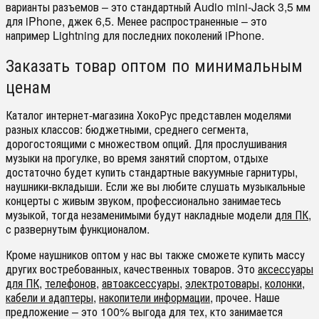
варианты разъемов – это стандартный Audio mini-Jack 3,5 мм
для iPhone, джек 6,5. Менее распространенные – это
например Lightning для последних поколений iPhone.
Заказать товар оптом по минимальным
ценам
Каталог интернет-магазина ХокоРус представлен моделями
разных классов: бюджетными, среднего сегмента,
дорогостоящими с множеством опций. Для прослушивания
музыки на прогулке, во время занятий спортом, отдыхе
достаточно будет купить стандартные вакуумные гарнитуры,
наушники-вкладыши. Если же вы любите слушать музыкальные
концерты с живым звуком, профессионально занимаетесь
музыкой, тогда незаменимыми будут накладные модели
для ПК
,
с развернутым функционалом.
Кроме наушников оптом у нас вы также сможете купить массу
других востребованных, качественных товаров. Это
аксессуары
для ПК
,
телефонов
,
автоаксессуары
,
электротовары
,
колонки
,
кабели и адаптеры
,
накопители информации
, прочее. Наше
предложение – это 100% выгода для тех, кто занимается