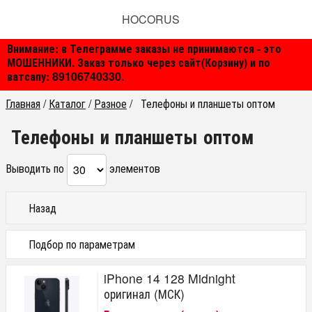
HOCORUS
Внимание: в Телеграмме заказы не принимаются - это
МОШЕННИКИ. Заказ только через сайт(Корзину) и по
ватсапу: 89106740330.
Главная
/
Каталог
/
Разное
/
Телефоны и планшеты оптом
Телефоны и планшеты оптом
Выводить по
элементов
Назад
Подбор по параметрам
Цена
iPhone 14 128 Midnight
от
до
руб.
оригинал (МСК)