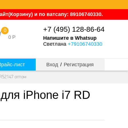
йт(Корзину) и по ватсапу: 89106740330.
+7 (495) 128-86-64
0
0
Р
Напишите в Whatsup
Светлана
+79106740330
райс-лист
Вход
/
Регистрация
 R52147 оптом
для iPhone i7 RD