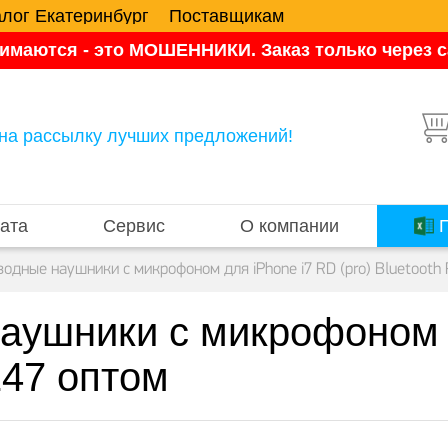
алог Екатеринбург
Поставщикам
имаются - это МОШЕННИКИ. Заказ только через са
на рассылку лучших предложений!
ата
Сервис
О компании
П
одные наушники с микрофоном для iPhone i7 RD (pro) Bluetooth
аушники с микрофоном 
147 оптом