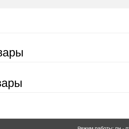
вары
вары
Режим работы: пн - пт