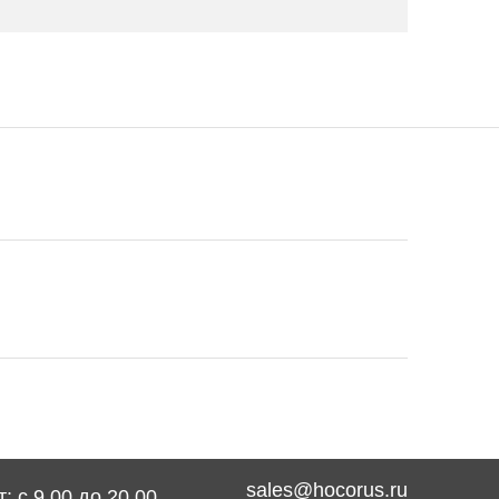
sales@hocorus.ru
: с 9.00 до 20.00