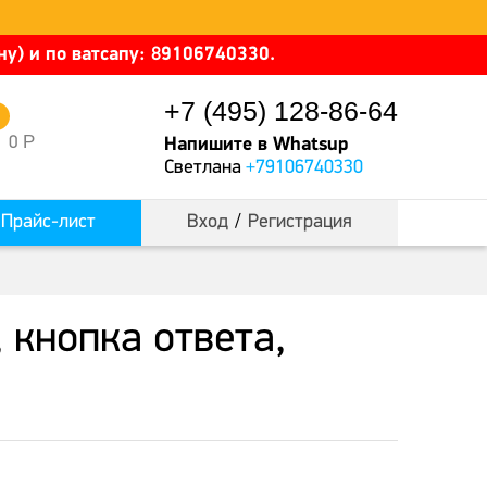
у) и по ватсапу: 89106740330.
+7 (495) 128-86-64
0
Р
0
Напишите в Whatsup
Светлана
+79106740330
Прайс-лист
Вход
/
Регистрация
кнопка ответа,