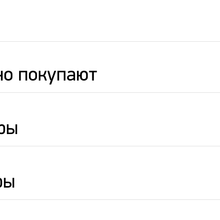
но покупают
ры
ры