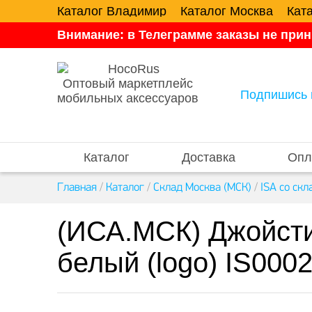
Каталог Владимир
Каталог Москва
Кат
Внимание: в Телеграмме заказы не прин
Оптовый маркетплейс
Подпишись 
мобильных аксессуаров
Каталог
Доставка
Опл
Главная
/
Каталог
/
Склад Москва (МСК)
/
ISA со скл
(ИСА.МСК) Джойсти
белый (logo) IS00