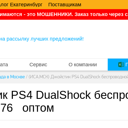
алог Екатеринбург
Поставщикам
имаются - это МОШЕННИКИ. Заказ только через са
на рассылку лучших предложений!
ата
Сервис
О компании
П
ада в Москве
/
(ИСА.МСК) Джойстик PS4 DualShock беспроводной
к PS4 DualShock беспр
0276 оптом