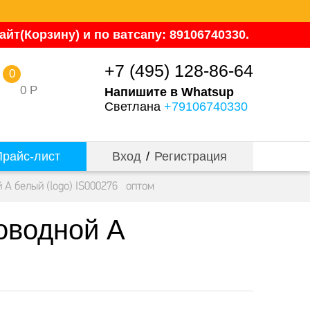
йт(Корзину) и по ватсапу: 89106740330.
+7 (495) 128-86-64
0
0
Р
Напишите в Whatsup
Светлана
+79106740330
райс-лист
Вход
/
Регистрация
 A белый (logo) IS000276 оптом
оводной A