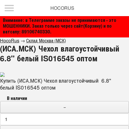
HOCORUS
Внимание: в Телеграмме заказы не принимаются - это
МОШЕННИКИ. Заказ только через сайт(Корзину) и по
ватсапу: 89106740330.
HocoRus
→
Склад Москва (МСК)
(ИСА.МСК) Чехол влагоустойчивый
6.8" белый IS016545 оптом
Купить (ИСА.МСК) Чехол влагоустойчивый 6.8"
белый IS016545 оптом
В наличии
−