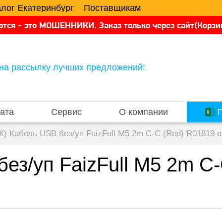
алог Екатеринбург
Поставщикам
тся - это МОШЕННИКИ. Заказ только через сайт(Корзин
на рассылку лучших предложений!
ата
Сервис
О компании
П
К) Кабель USB без/уп FaizFull M5 2m C-C (Red) R01819 
ез/уп FaizFull M5 2m C