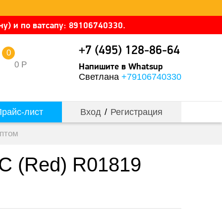
у) и по ватсапу: 89106740330.
+7 (495) 128-86-64
0
0
Р
Напишите в Whatsup
Светлана
+79106740330
райс-лист
Вход
/
Регистрация
оптом
-C (Red) R01819