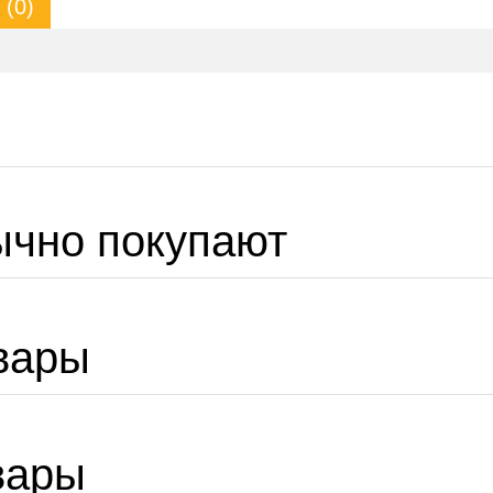
(0)
ычно покупают
вары
вары