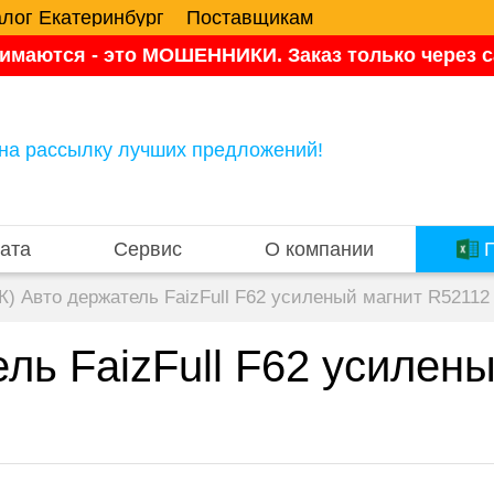
алог Екатеринбург
Поставщикам
имаются - это МОШЕННИКИ. Заказ только через са
на рассылку лучших предложений!
ата
Сервис
О компании
П
К) Авто держатель FaizFull F62 усиленый магнит R52112
ль FaizFull F62 усилен