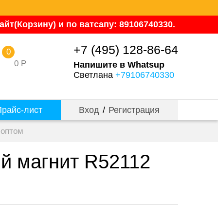
йт(Корзину) и по ватсапу: 89106740330.
+7 (495) 128-86-64
0
0
Р
Напишите в Whatsup
Светлана
+79106740330
райс-лист
Вход
/
Регистрация
 оптом
ый магнит R52112