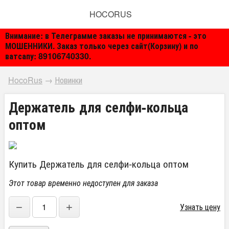
HOCORUS
Внимание: в Телеграмме заказы не принимаются - это
МОШЕННИКИ. Заказ только через сайт(Корзину) и по
ватсапу: 89106740330.
HocoRus
→
Новинки
Держатель для селфи-кольца
оптом
Купить Держатель для селфи-кольца оптом
Этот товар временно недоступен для заказа
−
+
Узнать цену