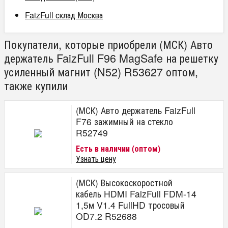
FaizFull склад Москва
Покупатели, которые приобрели (МСК) Авто
держатель FaizFull F96 MagSafe на решетку
усиленный магнит (N52) R53627 оптом,
также купили
(МСК) Авто держатель FaizFull
F76 зажимный на стекло
R52749
Есть в наличии (оптом)
Узнать цену
(МСК) Высокоскоростной
кабель HDMI FaizFull FDM-14
1,5м V1.4 FullHD тросовый
OD7.2 R52688