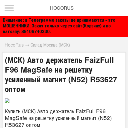
HOCORUS
Внимание: в Телеграмме заказы не принимаются - это
МОШЕННИКИ. Заказ только через сайт(Корзину) и по
ватсапу: 89106740330.
HocoRus
→
Склад Москва (МСК)
(МСК) Авто держатель FaizFull
F96 MagSafe на решетку
усиленный магнит (N52) R53627
оптом
Купить (МСК) Авто держатель FaizFull F96
MagSafe на решетку усиленный магнит (N52)
R53627 оптом