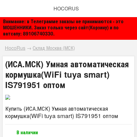
HOCORUS
Внимание: в Телеграмме заказы не принимаются - это
МОШЕННИКИ. Заказ только через сайт(Корзину) и по
ватсапу: 89106740330.
HocoRus
→
Склад Москва (МСК)
(ИСА.МСК) Умная автоматическая
кормушка(WiFi tuya smart)
IS791951 оптом
Купить (ИСА.МСК) Умная автоматическая
кормушка(WiFi tuya smart) IS791951 оптом
В наличии