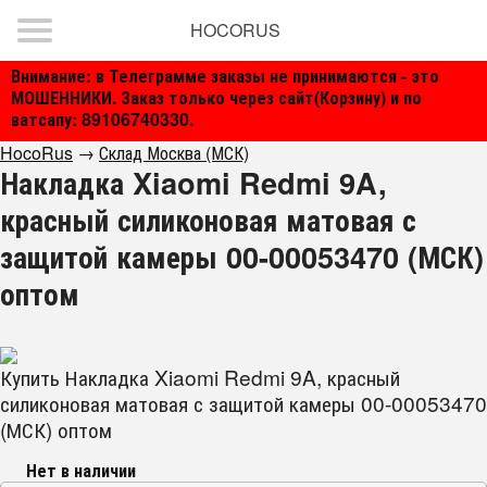
HOCORUS
Внимание: в Телеграмме заказы не принимаются - это
МОШЕННИКИ. Заказ только через сайт(Корзину) и по
ватсапу: 89106740330.
HocoRus
→
Склад Москва (МСК)
Накладка Xiaomi Redmi 9A,
красный силиконовая матовая с
защитой камеры 00-00053470 (МСК)
оптом
Купить Накладка Xiaomi Redmi 9A, красный
силиконовая матовая с защитой камеры 00-00053470
(МСК) оптом
Нет в наличии