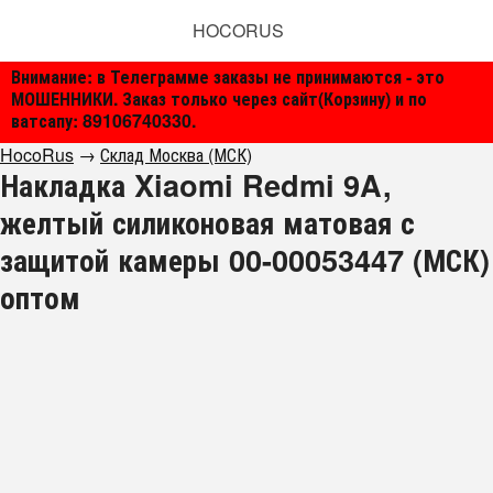
HOCORUS
Внимание: в Телеграмме заказы не принимаются - это
МОШЕННИКИ. Заказ только через сайт(Корзину) и по
ватсапу: 89106740330.
HocoRus
→
Склад Москва (МСК)
Накладка Xiaomi Redmi 9A,
желтый силиконовая матовая с
защитой камеры 00-00053447 (МСК)
оптом