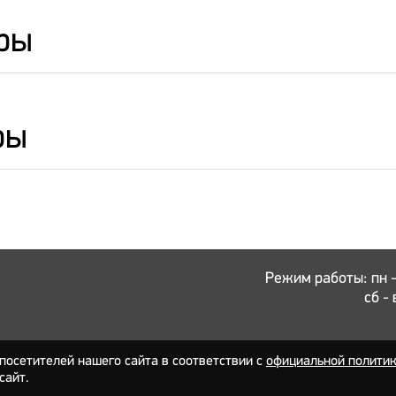
ры
ры
Режим работы: пн - 
сб - 
осетителей нашего сайта в соответствии с
официальной полити
сайт.