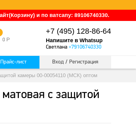
йт(Корзину) и по ватсапу: 89106740330.
+7 (495) 128-86-64
0
Р
0
Напишите в Whatsup
Светлана
+79106740330
Прайс-лист
Вход
/
Регистрация
защитой камеры 00-00054110 (МСК) оптом
 матовая с защитой