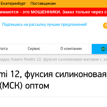
 Екатеринбург
Поставщикам
имаются - это МОШЕННИКИ. Заказ только через са
Подпишись на рассылку лучших предложений!
лата
Сервис
О компании
ладка Xiaomi Redmi 12, фуксия силиконовая матовая с 
mi 12, фуксия силиконовая
(МСК) оптом