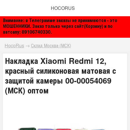
HOCORUS
Внимание: в Телеграмме заказы не принимаются - это
МОШЕННИКИ. Заказ только через сайт(Корзину) и по
ватсапу: 89106740330.
HocoRus
→
Склад Москва (МСК)
Накладка Xiaomi Redmi 12,
красный силиконовая матовая с
защитой камеры 00-00054069
(МСК) оптом