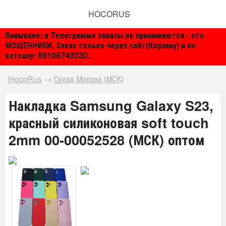
HOCORUS
Внимание: в Телеграмме заказы не принимаются - это
МОШЕННИКИ. Заказ только через сайт(Корзину) и по
ватсапу: 89106740330.
HocoRus
→
Склад Москва (МСК)
Накладка Samsung Galaxy S23,
красный силиконовая soft touch
2mm 00-00052528 (МСК) оптом