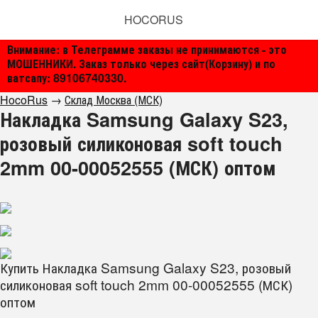
HOCORUS
Внимание: в Телеграмме заказы не принимаются - это
МОШЕННИКИ. Заказ только через сайт(Корзину) и по
ватсапу: 89106740330.
HocoRus
→
Склад Москва (МСК)
Накладка Samsung Galaxy S23,
розовый силиконовая soft touch
2mm 00-00052555 (МСК) оптом
Купить Накладка Samsung Galaxy S23, розовый
силиконовая soft touch 2mm 00-00052555 (МСК)
оптом