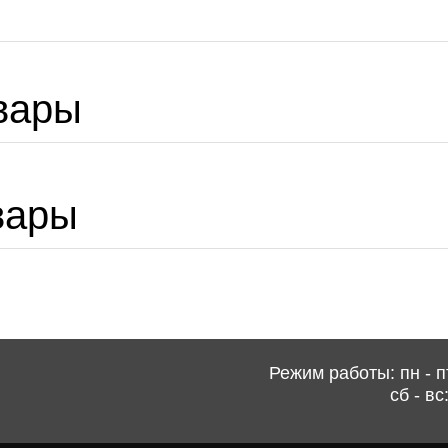
вары
вары
Режим работы: пн - пт
сб - вс