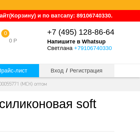
йт(Корзину) и по ватсапу: 89106740330.
+7 (495) 128-86-64
0
0
Р
Напишите в Whatsup
Светлана
+79106740330
райс-лист
Вход
/
Регистрация
-00055771 (МСК) оптом
силиконовая soft