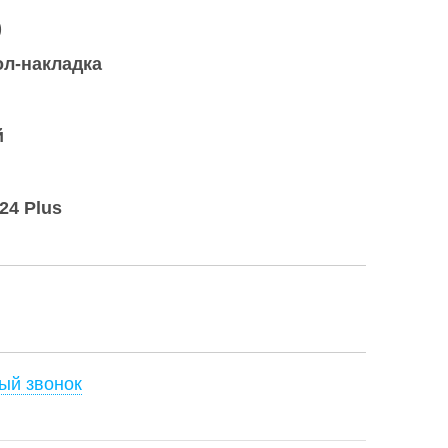
)
ол-накладка
й
24 Plus
ый звонок