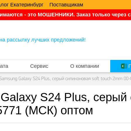
алог Екатеринбург
Поставщикам
имаются - это МОШЕННИКИ. Заказ только через са
на рассылку лучших предложений!
ата
Сервис
О компании
П
Samsung Galaxy S24 Plus, серый силиконовая soft touch 2mm 00
alaxy S24 Plus, серый 
5771 (МСК) оптом