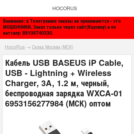
HOCORUS
Внимание: в Телеграмме заказы не принимаются - это
МОШЕННИКИ. Заказ только через сайт(Корзину) и по
ватсапу: 89106740330.
HocoRus
→
Склад Москва (МСК)
Кабель USB BASEUS iP Cable,
USB - Lightning + Wireless
Charger, 3A, 1.2 м, черный,
беспроводная зарядка WXCA-01
6953156277984 (МСК) оптом