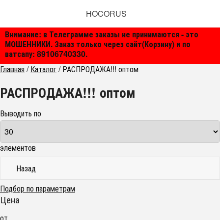
HOCORUS
Внимание: в Телеграмме заказы не принимаются - это
МОШЕННИКИ. Заказ только через сайт(Корзину) и по
ватсапу: 89106740330.
Главная
/
Каталог
/
РАСПРОДАЖА!!! оптом
РАСПРОДАЖА!!! оптом
Выводить по
элементов
Назад
Подбор по параметрам
Цена
от