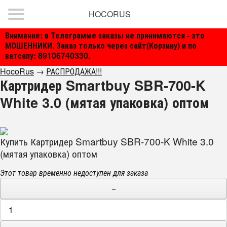
HOCORUS
Внимание: в Телеграмме заказы не принимаются - это
МОШЕННИКИ. Заказ только через сайт(Корзину) и по
ватсапу: 89106740330.
HocoRus
→
РАСПРОДАЖА!!!
Картридер Smartbuy SBR-700-K
White 3.0 (мятая упаковка) оптом
Купить Картридер Smartbuy SBR-700-K White 3.0
(мятая упаковка) оптом
Этот товар временно недоступен для заказа
−