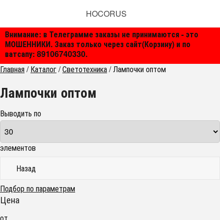
HOCORUS
Внимание: в Телеграмме заказы не принимаются - это
МОШЕННИКИ. Заказ только через сайт(Корзину) и по
ватсапу: 89106740330.
Главная
/
Каталог
/
Светотехника
/
Лампочки оптом
Лампочки оптом
Выводить по
элементов
Назад
Подбор по параметрам
Цена
от