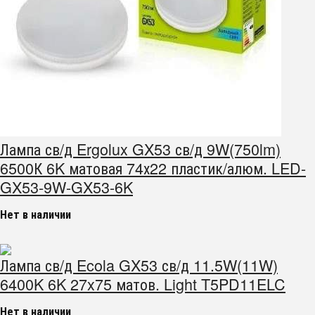
Лампа св/д Ergolux GX53 св/д 9W(750lm)
6500К 6K матовая 74х22 пластик/алюм. LED-
GX53-9W-GX53-6K
Нет в наличии
Лампа св/д Ecola GX53 св/д 11.5W(11W)
6400K 6K 27x75 матов. Light T5PD11ELC
Нет в наличии