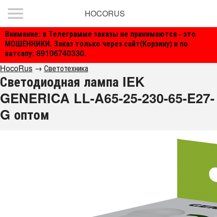
HOCORUS
Внимание: в Телеграмме заказы не принимаются - это
МОШЕННИКИ. Заказ только через сайт(Корзину) и по
ватсапу: 89106740330.
HocoRus
→
Светотехника
Светодиодная лампа IEK
GENERICA LL-A65-25-230-65-E27-
G оптом