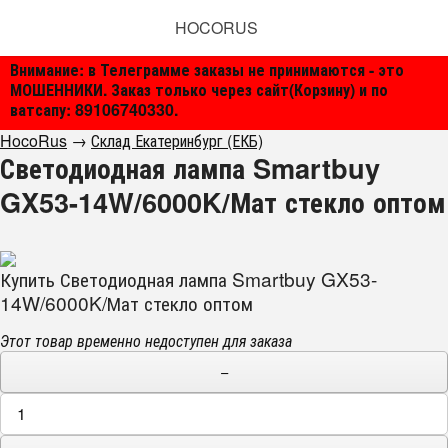
HOCORUS
Внимание: в Телеграмме заказы не принимаются - это
МОШЕННИКИ. Заказ только через сайт(Корзину) и по
ватсапу: 89106740330.
HocoRus
→
Склад Екатеринбург (ЕКБ)
Светодиодная лампа Smartbuy
GX53-14W/6000K/Мат стекло оптом
Купить Светодиодная лампа Smartbuy GX53-
14W/6000K/Мат стекло оптом
Этот товар временно недоступен для заказа
−