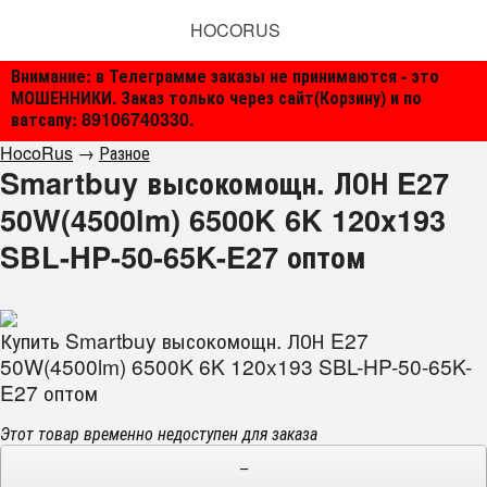
HOCORUS
Внимание: в Телеграмме заказы не принимаются - это
МОШЕННИКИ. Заказ только через сайт(Корзину) и по
ватсапу: 89106740330.
HocoRus
→
Разное
Smartbuy высокомощн. ЛОН E27
50W(4500lm) 6500K 6K 120x193
SBL-HP-50-65K-E27 оптом
Купить Smartbuy высокомощн. ЛОН E27
50W(4500lm) 6500K 6K 120x193 SBL-HP-50-65K-
E27 оптом
Этот товар временно недоступен для заказа
−