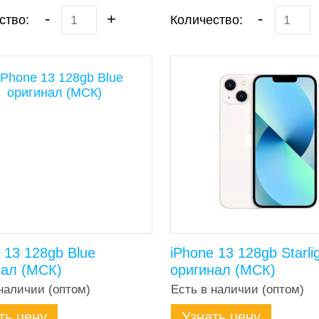
-
+
-
ство:
Количество:
 13 128gb Blue
iPhone 13 128gb Starli
нал (МСК)
оригинал (МСК)
наличии (оптом)
Есть в наличии (оптом)
ть цену
Узнать цену