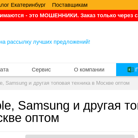
алог Екатеринбург
Поставщикам
имаются - это МОШЕННИКИ. Заказ только через са
на рассылку лучших предложений!
ата
Сервис
О компании
П
e, Samsung и другая топовая техника в Москве оптом
le, Samsung и другая то
кве оптом