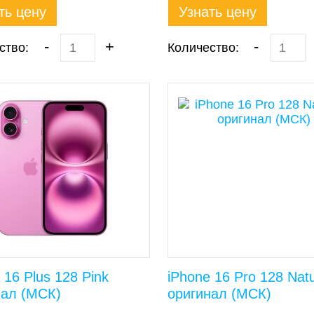
ть цену
Узнать цену
-
+
-
ство:
Количество:
 16 Plus 128 Pink
iPhone 16 Pro 128 Natu
нал (МСК)
оригинал (МСК)