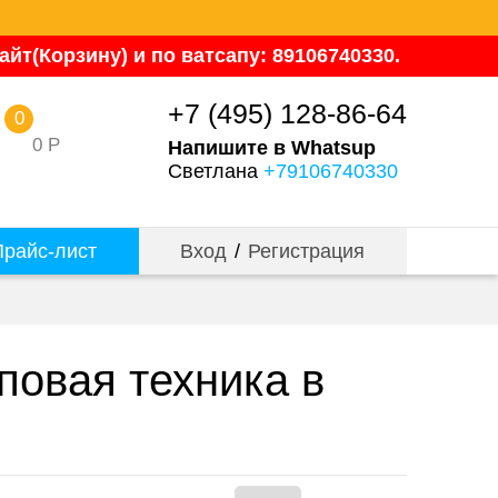
йт(Корзину) и по ватсапу: 89106740330.
+7 (495) 128-86-64
0
0
Р
Напишите в Whatsup
Светлана
+79106740330
райс-лист
Вход
/
Регистрация
повая техника в