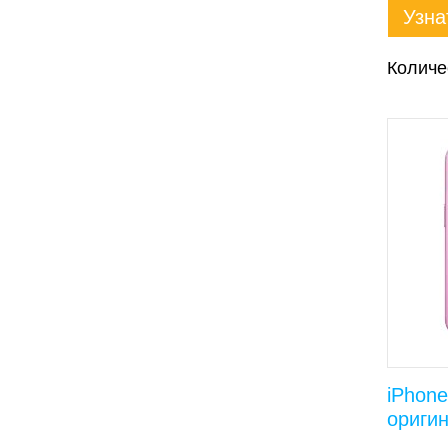
Узна
Количе
iPhone
ориги