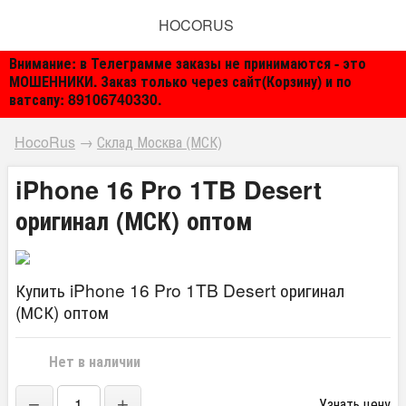
HOCORUS
Внимание: в Телеграмме заказы не принимаются - это
МОШЕННИКИ. Заказ только через сайт(Корзину) и по
ватсапу: 89106740330.
HocoRus
→
Склад Москва (МСК)
iPhone 16 Pro 1TB Desert
оригинал (МСК) оптом
Купить iPhone 16 Pro 1TB Desert оригинал
(МСК) оптом
Нет в наличии
−
+
Узнать цену