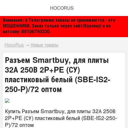
HOCORUS
Внимание: в Телеграмме заказы не принимаются - это
МОШЕННИКИ. Заказ только через сайт(Корзину) и по
ватсапу: 89106740330.
HocoRus
→
Новые товары
Разъем Smartbuy, для плиты
32А 250В 2P+PE (СУ)
пластиковый белый (SBE-IS2-
250-P)/72 оптом
Купить Разъем Smartbuy, для плиты 32А 250В
2P+PE (СУ) пластиковый белый (SBE-IS2-250-
P)/72 оптом