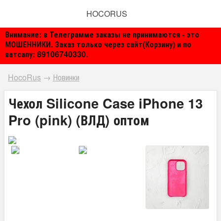
HOCORUS
Внимание: в Телеграмме заказы не принимаются - это
МОШЕННИКИ. Заказ только через сайт(Корзину) и по
ватсапу: 89106740330.
HocoRus
→
Новинки
Чехол Silicone Case iPhone 13
Pro (pink) (ВЛД) оптом