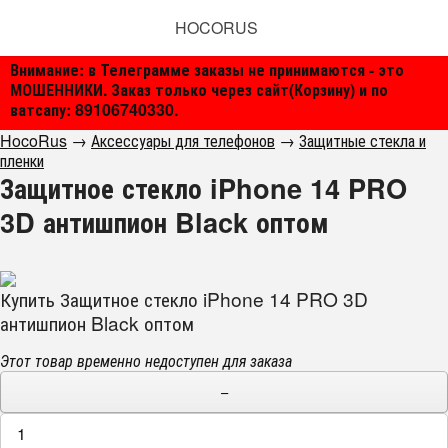
HOCORUS
Внимание: в Телеграмме заказы не принимаются - это
МОШЕННИКИ. Заказ только через сайт(Корзину) и по
ватсапу: 89106740330.
HocoRus
→
Аксессуары для телефонов
→
Защитные стекла и
пленки
Защитное стекло iPhone 14 PRO
3D антишпион Black оптом
Купить Защитное стекло iPhone 14 PRO 3D
антишпион Black оптом
Этот товар временно недоступен для заказа
−