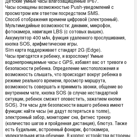
Детские умные часы влагозащищенные IP67.
Часы оснащены возможностью Push-уведомлений с
просмотром или ответом посредством SMS.
Способ отображения времени цифровой (электронный).
Мультимедийные возможности: динамик, микрофон,
фотокамера, навигация LBS (с сотовых вышек).
Аккумулятор 400 мАч, функция удаленного прослушивания,
кнопка SOS, арифметические игры.
Sim карта поддерживает стандарт 2G (Edge).
Часы пригодятся и ребенку, и взрослому! Умные
водонепроницаемые часы с GPS, избавят вас от тревоги о
безопасности ребенка. Определение местоположения и
возможность слышать, что происходит вокруг ребенка в
режиме реального времени, просмотр маршрута,
возможность совершать и принимать звонки, общение во
внутреннем чате, кнопка SOS (в случае нестандартной
ситуации, ребенок сможет оповестить, зажатием кнопки
SOS). Эти часы для безопасности вашего ребенка имеют
функции: найти часы (не дадут потеряться в толпе),
электронный забор, мониторинг сна, фитнес трекер
(количество шагов и пройденная дистанция), блютуз. Также
есть будильник, встроенный фонарик, фотокамера,
увлекательная игра-обучение. В корпус устройства встроены