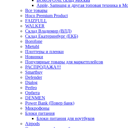
BOROFONE склад Москва
Apple, Samsung и другая топовая техника в М
Все товары
Hoco Premium Product
FAIZFULL
WALKER
Склад Владимир (ВЛД)
Склад Екатеринбург (ЕКБ)
Borofone
Mietubl
Плоттеры и пленки
Новинки
Популярные товары для маркетплейсов
РАСПРОДАЖА!!!
Smartbuy
Defender
Dialog
Perfeo
Орбита
DENMEN
Power Bank (Повер банк)
Микрофоны
Блоки питания
Блоки питания для ноутбуков
Airpods