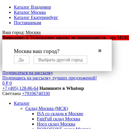
Каталог Владимир
Каталог Москва
Каталог Екатеринбург
Поставщикам
Ваш город:
Москва
Внимание: в Телеграмме заказы не принимаются - это МОШЕ
Москва ваш город?
✖
Оптовый маркетплейс
мобильных аксессуаров
Да
Выбрать другой город
Подписаться на рассылку
Подпишись на рассылку лучших предложений!
0
Р
0
+7 (495) 128-86-64
Напишите в Whatsup
Светлана
+79106740330
Каталог
Склад Москва (МСК)
ISA со склада в Москве
FaizFull склад Москва
Hoco склад Москва