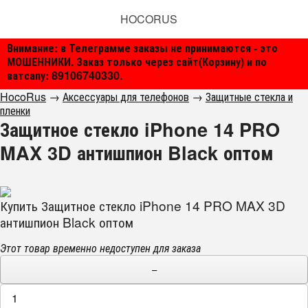
HOCORUS
Внимание: в Телеграмме заказы не принимаются - это
МОШЕННИКИ. Заказ только через сайт(Корзину) и по
ватсапу: 89106740330.
HocoRus
→
Аксессуары для телефонов
→
Защитные стекла и
пленки
Защитное стекло iPhone 14 PRO
MAX 3D антишпион Black оптом
Купить Защитное стекло iPhone 14 PRO MAX 3D
антишпион Black оптом
Этот товар временно недоступен для заказа
−