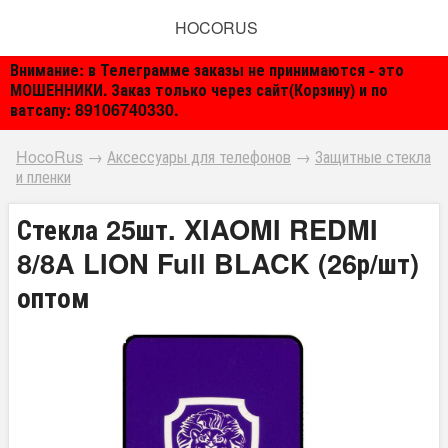
HOCORUS
Внимание: в Телеграмме заказы не принимаются - это
МОШЕННИКИ. Заказ только через сайт(Корзину) и по
ватсапу: 89106740330.
HocoRus
→
Аксессуары для телефонов
→
Защитные стекла
и пленки
Стекла 25шт. XIAOMI REDMI
8/8A LION Full BLACK (26р/шт)
оптом