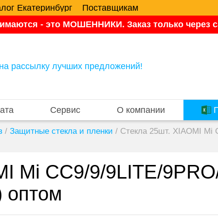
алог Екатеринбург
Поставщикам
имаются - это МОШЕННИКИ. Заказ только через са
на рассылку лучших предложений!
ата
Сервис
О компании
П
в
/
Защитные стекла и пленки
/
Стекла 25шт. XIAOMI Mi
OMI Mi CC9/9/9LITE/9P
) оптом