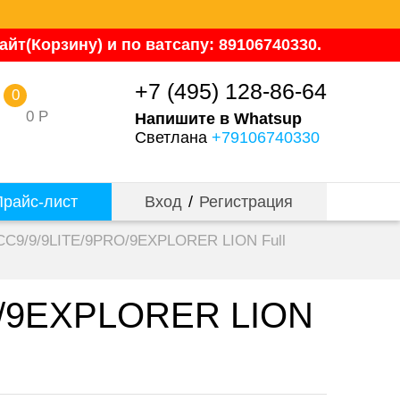
йт(Корзину) и по ватсапу: 89106740330.
+7 (495) 128-86-64
0
0
Р
Напишите в Whatsup
Светлана
+79106740330
райс-лист
Вход
/
Регистрация
 CC9/9/9LITE/9PRO/9EXPLORER LION Full
RO/9EXPLORER LION