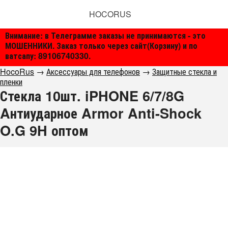
HOCORUS
Внимание: в Телеграмме заказы не принимаются - это
МОШЕННИКИ. Заказ только через сайт(Корзину) и по
ватсапу: 89106740330.
HocoRus
→
Аксессуары для телефонов
→
Защитные стекла и
пленки
Стекла 10шт. iPHONE 6/7/8G
Aнтиударное Armor Anti-Shock
O.G 9H оптом