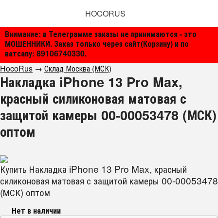
HOCORUS
Внимание: в Телеграмме заказы не принимаются - это
МОШЕННИКИ. Заказ только через сайт(Корзину) и по
ватсапу: 89106740330.
HocoRus
→
Склад Москва (МСК)
Накладка iPhone 13 Pro Max,
красный силиконовая матовая с
защитой камеры 00-00053478 (МСК)
оптом
Купить Накладка iPhone 13 Pro Max, красный
силиконовая матовая с защитой камеры 00-00053478
(МСК) оптом
Нет в наличии