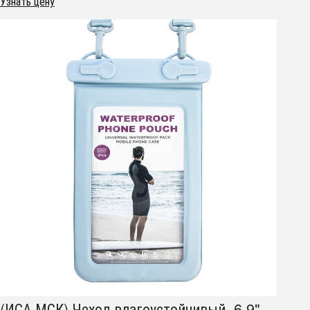
Узнать цену
(ИСА.МСК) Чехол влагоустойчивый 6.9"