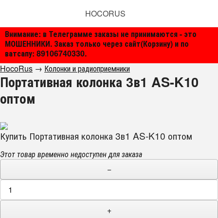
HOCORUS
Внимание: в Телеграмме заказы не принимаются - это
МОШЕННИКИ. Заказ только через сайт(Корзину) и по
ватсапу: 89106740330.
HocoRus
→
Колонки и радиоприемники
Портативная колонка 3в1 AS-K10
оптом
Купить Портативная колонка 3в1 AS-K10 оптом
Этот товар временно недоступен для заказа
−
+