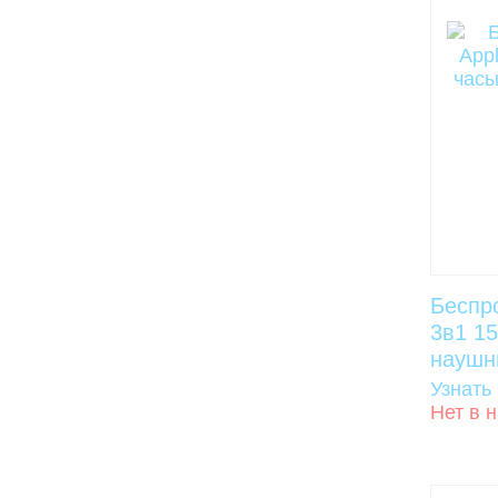
Беспро
3в1 1
наушни
Узнать
Нет в 