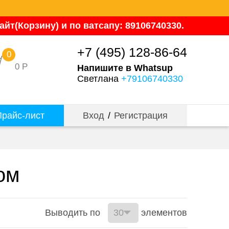
йт(Корзину) и по ватсапу: 89106740330.
+7 (495) 128-86-64
0
0
Р
Напишите в Whatsup
Светлана
+79106740330
райс-лист
Вход
/
Регистрация
ом
Выводить по
элементов