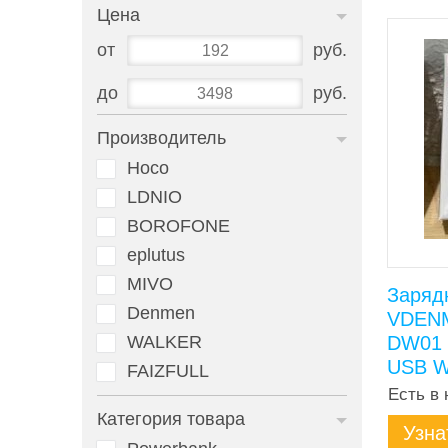
Цена
от
руб.
до
руб.
Производитель
Hoco
LDNIO
BOROFONE
eplutus
MIVO
Заряд
Denmen
VDEN
WALKER
DW01 
USB W
FAIZFULL
Есть в 
Категория товара
Узна