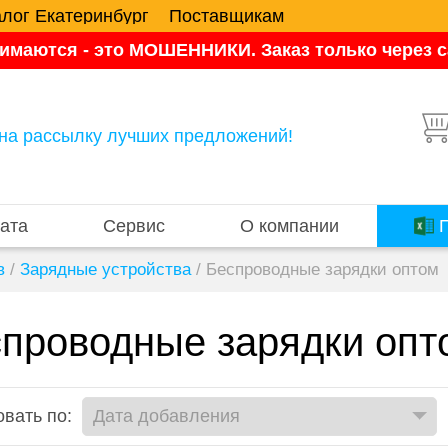
алог Екатеринбург
Поставщикам
имаются - это МОШЕННИКИ. Заказ только через са
на рассылку лучших предложений!
ата
Сервис
О компании
П
в
/
Зарядные устройства
/
Беспроводные зарядки оптом
проводные зарядки опт
вать по: