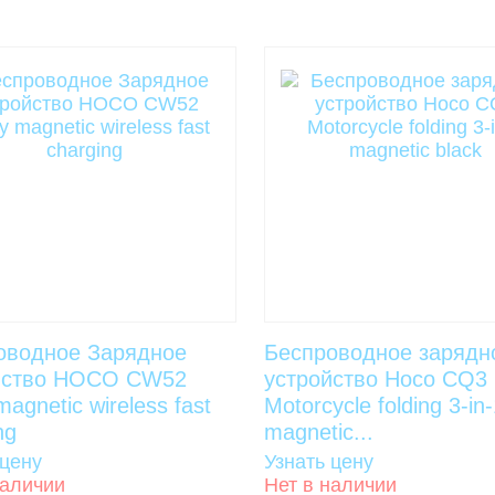
оводное Зарядное
Беспроводное зарядн
йство HOCO CW52
устройство Hoco CQ3
magnetic wireless fast
Motorcycle folding 3-in
ng
magnetic...
 цену
Узнать цену
наличии
Нет в наличии