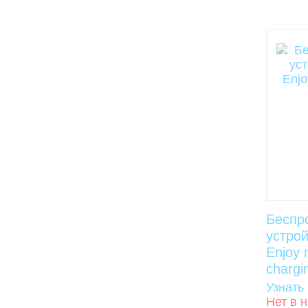
Беспр
устро
Enjoy 
chargi
Узнать
Нет в 