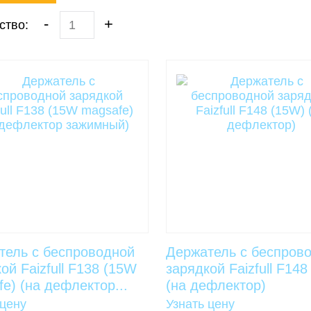
-
+
ство:
тель с беспроводной
Держатель с беспров
ой Faizfull F138 (15W
зарядкой Faizfull F148
e) (на дефлектор...
(на дефлектор)
 цену
Узнать цену