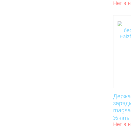
Нет в 
Держа
зарядк
magsa
Узнать
Нет в 